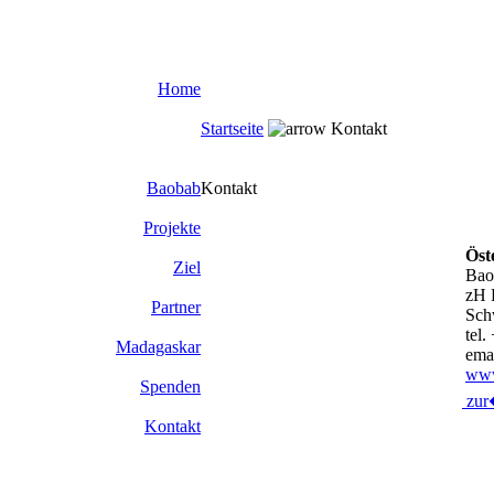
Home
Startseite
Kontakt
Baobab
Kontakt
Projekte
Öst
Ziel
Bao
zH 
Partner
Sch
tel
Madagaskar
ema
www
Spenden
zu
Kontakt