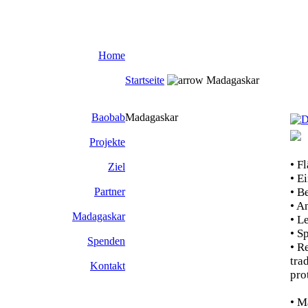
Home
Startseite
Madagaskar
Baobab
Madagaskar
Projekte
• F
Ziel
• E
• B
Partner
• A
Madagaskar
• L
• S
Spenden
• R
tra
Kontakt
pro
• M